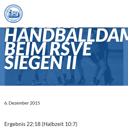
06.12.15
HANDBALLDA
BEIM RSVE
SIEGEN II
6. Dezember 2015
Ergebnis 22:18 (Halbzeit 10:7)