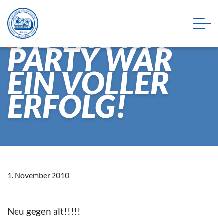
ABWRACK-
PARTY WAR
EIN VOLLER
ERFOLG!
1. November 2010
Neu gegen alt!!!!!