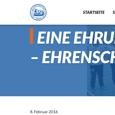
STARTSEITE
EINE EHR
GYMNASTIK
– EHRENSC
BADMINTON
8. Februar 2016