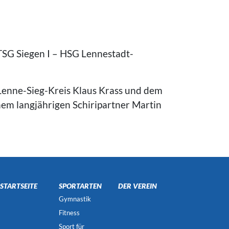
TSG Siegen I – HSG Lennestadt-
 Lenne-Sieg-Kreis Klaus Krass und dem
inem langjährigen Schiripartner Martin
STARTSEITE
SPORTARTEN
DER VEREIN
Gymnastik
Fitness
Sport für