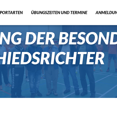
SPORTARTEN
ÜBUNGSZEITEN UND TERMINE
ANMELDU
UNG DER BESON
FITNESS
RHYTHMISCHE SPORTGYMN
HIEDSRICHTER
HANDBALL