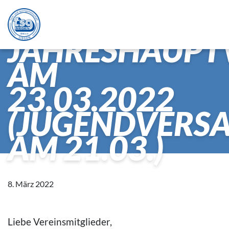
EINLADUNG
ZUR
JAHRESHAUP
AM
23.03.2022
(JUGENDVER
AM 21.03.)
8. März 2022
Liebe Vereinsmitglieder,