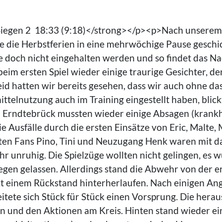
iegen 2 18:33 (9:18)</strong></p><p>Nach unserem 
ie die Herbstferien in eine mehrwöchige Pause geschi
och nicht eingehalten werden und so findet das Nach
eim ersten Spiel wieder einige traurige Gesichter, de
id hatten wir bereits gesehen, dass wir auch ohne das
telnutzung auch im Training eingestellt haben, blickt
rndtebrück mussten wieder einige Absagen (krankhei
e Ausfälle durch die ersten Einsätze von Eric, Malte,
en Fans Pino, Tini und Neuzugang Henk waren mit dab
hr unruhig. Die Spielzüge wollten nicht gelingen, es 
iegen gelassen. Allerdings stand die Abwehr von der
t einem Rückstand hinterherlaufen. Nach einigen Angr
eitete sich Stück für Stück einen Vorsprung. Die hera
 und den Aktionen am Kreis. Hinten stand wieder eine