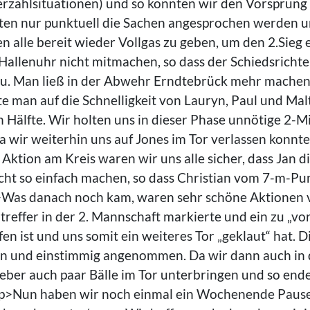
erzahlsituationen) und so konnten wir den Vorsprung 
ten nur punktuell die Sachen angesprochen werden u
n alle bereit wieder Vollgas zu geben, um den 2.Sie
e Hallenuhr nicht mitmachen, so dass der Schiedsricht
r zu. Man ließ in der Abwehr Erndtebrück mehr mache
e man auf die Schnelligkeit von Lauryn, Paul und Ma
n Hälfte. Wir holten uns in dieser Phase unnötige 2-
a wir weiterhin uns auf Jones im Tor verlassen konn
ktion am Kreis waren wir uns alle sicher, dass Jan di
nicht so einfach machen, so dass Christian vom 7-m-P
Was danach noch kam, waren sehr schöne Aktionen vo
effer in der 2. Mannschaft markierte und ein zu „vo
n ist und uns somit ein weiteres Tor „geklaut“ hat. D
sen und einstimmig angenommen. Da wir dann auch in 
eber auch paar Bälle im Tor unterbringen und so endet
><p>Nun haben wir noch einmal ein Wochenende Paus