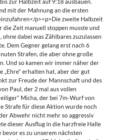
bis zur Halbzeit auf 9:18 ausbauen.
nd mit der Mahnung an die ersten
g einzufahren</p><p>Die zweite Halbzeit
er die Zeit manuell stoppen musste und
n, ohne dabei was Zählbares zuzulassen
lte. Dem Gegner gelang erst nach 6
Minuten Strafen, die aber ohne große
ten. Und so kamen wir immer näher der
e „Ehre“ erhalten hat, aber der gut
unkt zur Freude der Mannschaft und des
n Paul, der 2 mal aus vollen
reiliger“ Micha, der bei 7m-Wurf von
ie Strafe für diese Aktion wurde noch
der Abwehr nicht mehr so aggressiv
e dieser Ausflug in die harzfreie Halle
e bevor es zu unserem nächsten