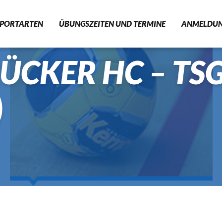
SPORTARTEN
ÜBUNGSZEITEN UND TERMINE
ANMELDU
CKER HC – TSG
FITNESS
RHYTHMISCHE SPORTGYMN
)
HANDBALL