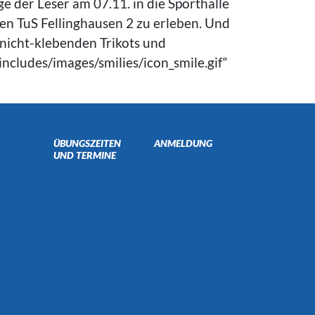
e der Leser am 07.11. in die Sporthalle
 TuS Fellinghausen 2 zu erleben. Und
 nicht-klebenden Trikots und
ncludes/images/smilies/icon_smile.gif“
ÜBUNGSZEITEN
ANMELDUNG
UND TERMINE