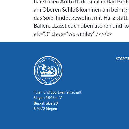
harzfreien Auftritt, diesmal in Bad Be
am Oberen Schloß kommen um beim groß
das Spiel findet gewohnt mit Harz statt
Bällen….Lasst euch überraschen und ko
alt=“:)“ class=“wp-smiley“ /></p>
STARTS
Turn- und Sportgemeinschaft
Siegen 1846 e. V.
Burgstraße 28
57072 Siegen