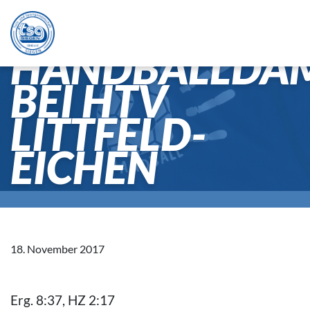
HANDBALLDA
BEI HTV
LITTFELD-
EICHEN
18. November 2017
Erg. 8:37, HZ 2:17