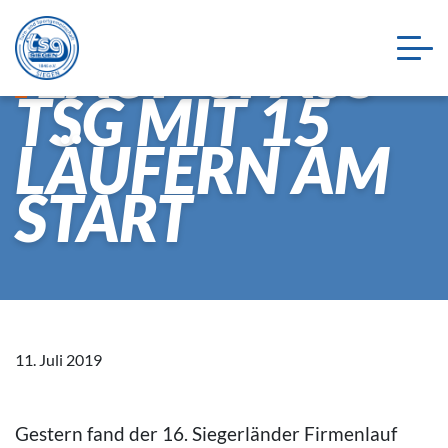
LAUF-SPASS-T
SG MIT 15 L
ÄUFERN AM S
TART
11. Juli 2019
Gestern fand der 16. Siegerländer Firmenlauf