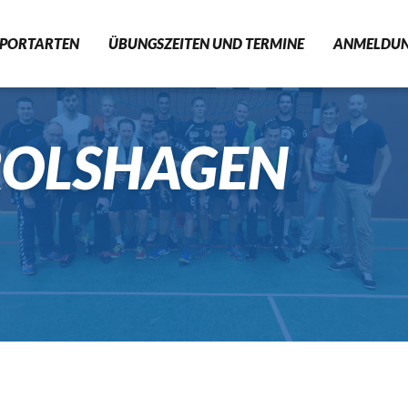
SPORTARTEN
ÜBUNGSZEITEN UND TERMINE
ANMELDU
FITNESS
RHYTHMISCHE SPORTGYMN
DROLSHAGEN
HANDBALL