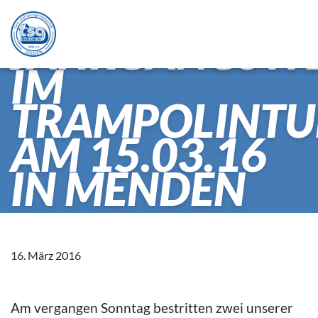
WESTF.
JAHRGANGSW
IM
TRAMPOLINT
AM 15.03.16
IN MENDEN
16. März 2016
Am vergangen Sonntag bestritten zwei unserer